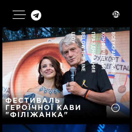
ШОУ
BELOW THE LINE
ПРАЗДНОВАНИЯ
КОНФЕРЕНЦИИ
ВСЕУКРАИНСКИЕ
ФЕСТИВАЛЬ
ГЕРОЇЧНОЇ КАВИ
"ФІЛІЖАНКА"