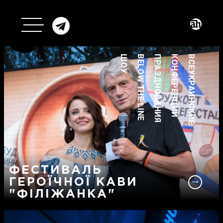
ШОУ
BELOW THE LINE
ПРАЗДНОВАНИЯ
КОНФЕРЕНЦИИ
ВСЕУКРАИНСКИЕ
ФЕСТИВАЛЬ
ГЕРОЇЧНОЇ КАВИ
"ФІЛІЖАНКА"