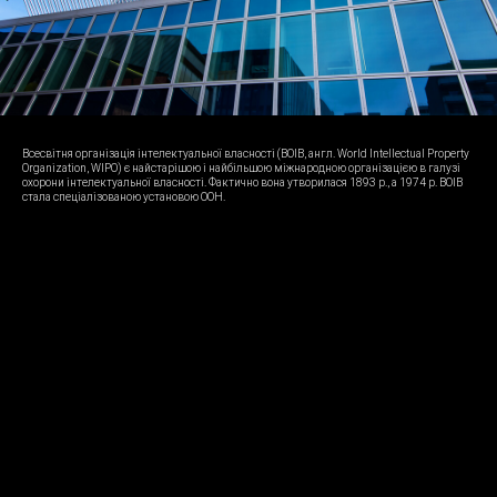
Всесвітня організація інтелектуальної власності (ВОІВ, англ. World Intellectual Property
Organization, WIPO) є найстарішою і найбільшою міжнародною організацією в галузі
охорони інтелектуальної власності. Фактично вона утворилася 1893 р., а 1974 р. ВОІВ
стала спеціалізованою установою ООН.